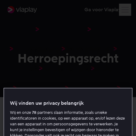
Ga voor Viaplay
Herroepingsrecht
Wij vinden uw privacy belangrijk
Wij en onze
78
partners slaan informatie, zoals unieke
identificatoren in cookies, op een apparaat op, en/of lezen deze
U heeft het recht uw abonnement binnen veertien (14)
van een apparaat in om persoonsgegevens te verwerken. Je
dagen na het afnemen van uw abonnement te
kunt je instellingen bevestigen of wijzigen door hieronder te
annuleren. Als u uw abonnement annuleert, heeft u recht
klikken. Daaronder valt ook je recht om bezwaar te maken in