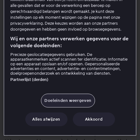
alle gevallen dat er voor de verwerking een beroep op
op restitutie van de betaalde Abonnementsvergoeding.
gerechtvaardigd belangen wordt gemaakt. Je kunt deze
Echter, als het abonnement is aangevangen gedurende
instellingen op elk moment wijzigen op de pagina met onze
deze annuleringstermijn n.a.v. uw uitdrukkelijke verzoek
privacyverklaring. Deze keuzes worden aan onze partners
hebben wij het recht om een aftrek toe te passen voor
doorgegeven en hebben geen invloed op browsegegevens.
de dagen dat u toegang heeft gehad tot Viaplay,
Wij en onze partners verwerken gegevens voor de
berekend vanaf de eerste keer dat u inlogde op Viaplay
volgende doeleinden:
tijdens het lopende abonnement. De aftrek per dag
Precieze geolocatiegegevens gebruiken. De
wordt berekend door de Abonnementsvergoeding te
apparaatkenmerken actief scannen ter identificatie. Informatie
op een apparaat opslaan en/of openen. Gepersonaliseerde
delen door dertig (30). Bijvoorbeeld, als u drie (3)
advertenties en content, advertentie- en contentmetingen,
dagen gebruik heeft gemaakt van Viaplay, zullen wij
doelgroepenonderzoek en ontwikkeling van diensten.
Partnerlijst (derden)
deze drie (3) dagen in mindering brengen op het totale
bedrag dat u aan terugbetaling zult ontvangen.
U heeft ook het recht om Eenmalige Betalingen te
Doeleinden weergeven
annuleren binnen veertien (14) dagen nadat u deze
heeft aangeschaft. Echter, u verliest dit recht op
annulering zodra u start met het bekijken van de
Alles afwijzen
Akkoord
content, hetgeen betekent dat u dan geen recht heeft
op restitutie van uw Eenmalige Betaling.