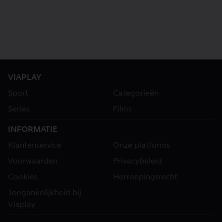
VIAPLAY
Sport
Categorieën
Series
Films
INFORMATIE
Klantenservice
Onze platforms
Voorwaarden
Privacybeleid
Cookies
Herroepingsrecht
Toegankelijkheid bij
Viaplay